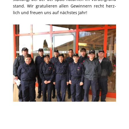
stand. Wir gra­tu­lie­ren allen Gewin­nern recht herz­
lich und freu­en uns auf nächs­tes Jahr!