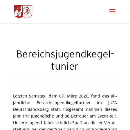
Bereichs­ju­gend­ke­gel­
tu­nier
Letz­ten Sams­tag, dem 07. März 2020, fand das all­
jähr­li­che Bereichs­ju­gend­ke­gel­tur­nier im JUFA
Deutsch­lands­berg statt. Ins­ge­samt nah­men die­ses
Jahr 141 Jugend­li­che und 38 Betreu­er am Event teil.
Unse­re Jugend fand sicht­lich Spaß an die­ser Ver­an­
stal­tung, bei der der Spaß natür­lich im Vor­der­grund