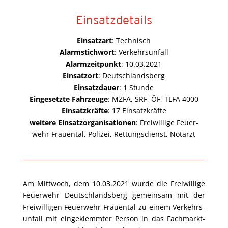
Ein­satz­de­tails
Ein­satz­art
: Tech­nisch
Alarm­stich­wort
: Ver­kehrs­un­fall
Alarm­zeit­punkt
: 10.03.2021
Ein­satz­ort
: Deutsch­lands­berg
Ein­satz­dau­er
: 1 Stun­de
Ein­ge­setz­te Fahr­zeu­ge
: MZFA, SRF, ÖF, TLFA 4000
Ein­satz­kräf­te
: 17 Ein­satz­kräf­te
wei­te­re Ein­satz­or­ga­ni­sa­tio­nen
: Frei­wil­li­ge Feu­er­
wehr Frau­en­tal, Poli­zei, Ret­tungs­dienst, Notarzt
Am Mitt­woch, dem 10.03.2021 wur­de die Frei­wil­li­ge
Feu­er­wehr Deutsch­lands­berg gemein­sam mit der
Frei­wil­li­gen Feu­er­wehr Frau­en­tal zu einem Ver­kehrs­
un­fall mit ein­ge­klemm­ter Per­son in das Fach­markt­