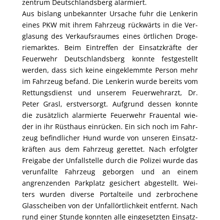
zen­trum Deutsch­lands­berg alarmiert.
Aus bis­lang unbe­kann­ter Ursa­che fuhr die Len­ke­rin
eines PKW mit ihrem Fahr­zeug rück­wärts in die Ver­
gla­sung des Ver­kaufs­rau­mes eines ört­li­chen Dro­ge­
rie­mark­tes. Beim Ein­tref­fen der Ein­satz­kräf­te der
Feu­er­wehr Deutsch­lands­berg konn­te fest­ge­stellt
wer­den, dass sich kei­ne ein­ge­klemm­te Per­son mehr
im Fahr­zeug befand. Die Len­ke­rin wur­de bereits vom
Ret­tungs­dienst und unse­rem Feu­er­wehr­arzt, Dr.
Peter Grasl, erst­ver­sorgt. Auf­grund des­sen konn­te
die zusätz­lich alar­mier­te Feu­er­wehr Frau­en­tal wie­
der in ihr Rüst­haus ein­rü­cken. Ein sich noch im Fahr­
zeug befind­li­cher Hund wur­de von unse­ren Ein­satz­
kräf­ten aus dem Fahr­zeug geret­tet. Nach erfolg­ter
Frei­ga­be der Unfall­stel­le durch die Poli­zei wur­de das
ver­un­fall­te Fahr­zeug gebor­gen und an einem
angren­zen­den Park­platz gesi­chert abge­stellt. Wei­
ters wur­den diver­se Por­tal­tei­le und zer­bro­che­ne
Glas­schei­ben von der Unfal­lört­lich­keit ent­fernt. Nach
rund einer Stun­de konn­ten alle ein­ge­setz­ten Ein­satz­