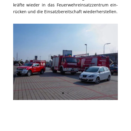
kräf­te wie­der in das Feu­er­wehr­ein­satz­zen­trum ein­
rü­cken und die Ein­satz­be­reit­schaft wiederherstellen.