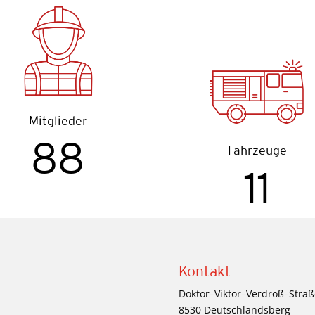
Mit­glie­der
88
Fahr­zeu­ge
11
Kontakt
Doktor–Viktor–Verdroß–Straß
8530 Deutschlandsberg