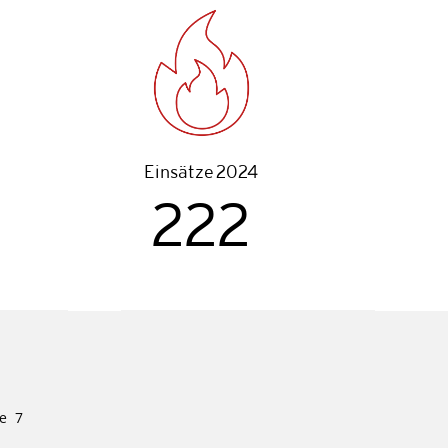
Ein­sät­ze 2024
222
e
7