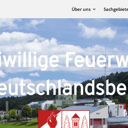
Über uns
Sachgebiet
­wil­li­ge Feu­er
eutschlandsbe